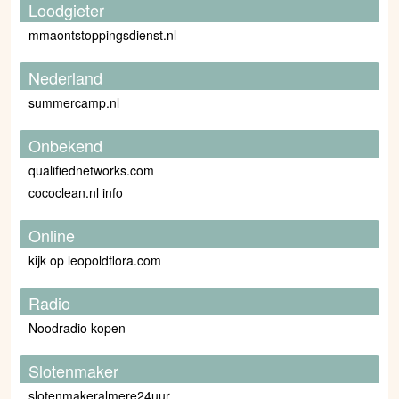
Loodgieter
mmaontstoppingsdienst.nl
Nederland
summercamp.nl
Onbekend
qualifiednetworks.com
cococlean.nl info
Online
kijk op leopoldflora.com
Radio
Noodradio kopen
Slotenmaker
slotenmakeralmere24uur